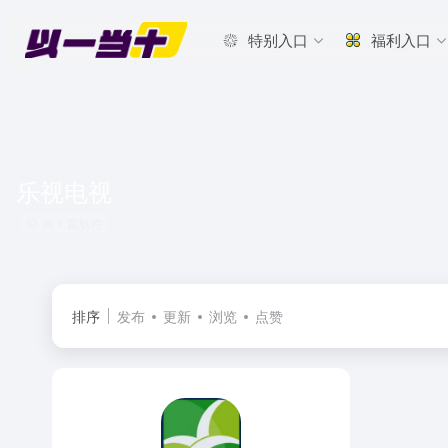
特别入口
福利入口
乐视电视
共 1 篇软件
排序
发布
更新
浏览
点赞