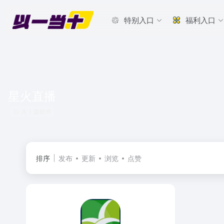
特别入口
福利入口
星火直播
共 1 篇软件
排序
发布
更新
浏览
点赞