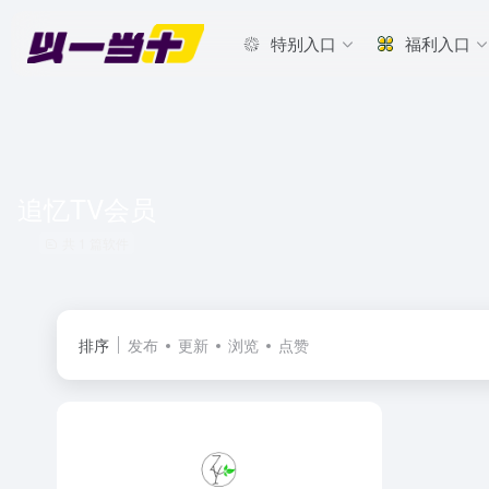
特别入口
福利入口
追忆TV会员
共 1 篇软件
排序
发布
更新
浏览
点赞