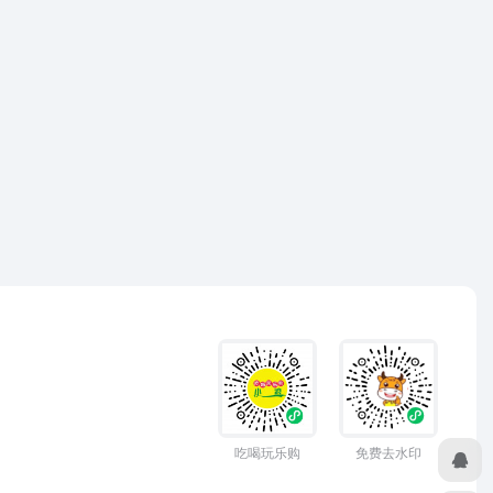
吃喝玩乐购
免费去水印