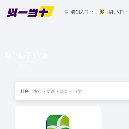
特别入口
福利入口
野草助手TV版
共 1 篇软件
排序
发布
更新
浏览
点赞