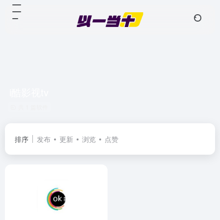
i酷影视tv
共 1 篇软件
排序
发布
更新
浏览
点赞