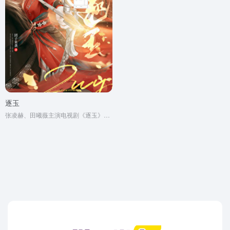
逐玉
张凌赫、田曦薇主演电视剧《逐玉》原著小说