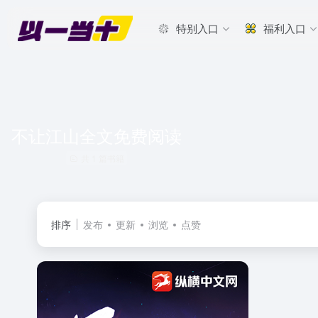
特别入口
福利入口
不让江山全文免费阅读
共 1 篇书籍
排序
发布
更新
浏览
点赞