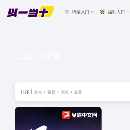
特别入口
福利入口
不让江山小说下载
共 1 篇书籍
排序
发布
更新
浏览
点赞