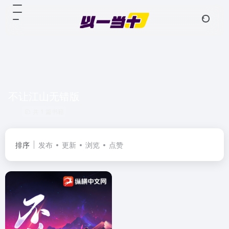
不让江山无错版
共 1 篇书籍
排序
发布
更新
浏览
点赞