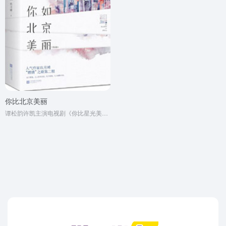
你比北京美丽
谭松韵许凯主演电视剧《你比星光美丽》原著小说