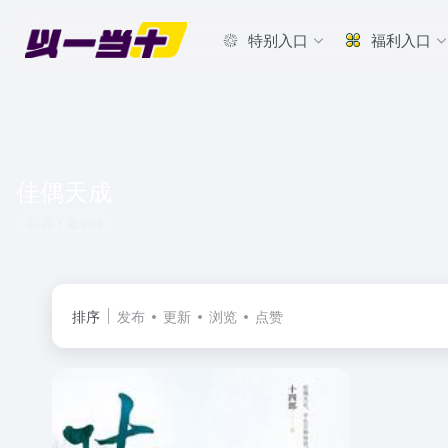
特别入口
福利入口
佳偶天成
共 1 篇书籍
排序
发布
更新
浏览
点赞