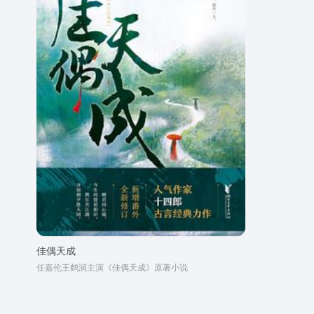
佳偶天成
任嘉伦王鹤润主演《佳偶天成》原著小说