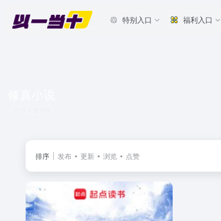
特别入口
福利入口
修真小说
共 1 篇书籍
排序
发布
更新
浏览
点赞