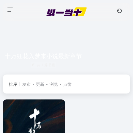
十万狂花入梦来小说最新章节
共 1 篇书籍
排序
发布
更新
浏览
点赞