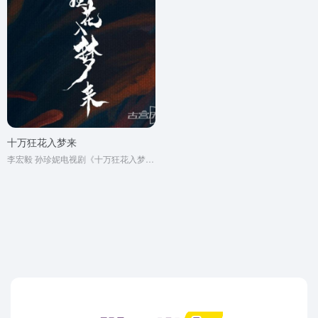
十万狂花入梦来
李宏毅 孙珍妮电视剧《十万狂花入梦来》原著小说