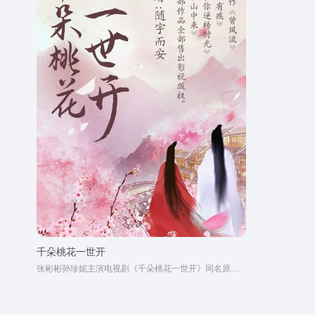
千朵桃花一世开
张彬彬孙珍妮主演电视剧《千朵桃花一世开》同名原著小说