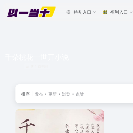
特别入口
福利入口
千朵桃花一世开小说
共 1 篇书籍
排序
发布
更新
浏览
点赞