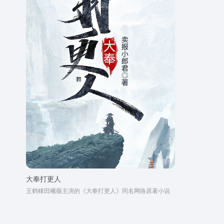
大奉打更人
王鹤棣田曦薇主演的《大奉打更人》同名网络原著小说