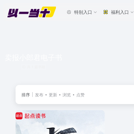
特别入口
福利入口
卖报小郎君电子书
共 1 篇书籍
排序
发布
更新
浏览
点赞