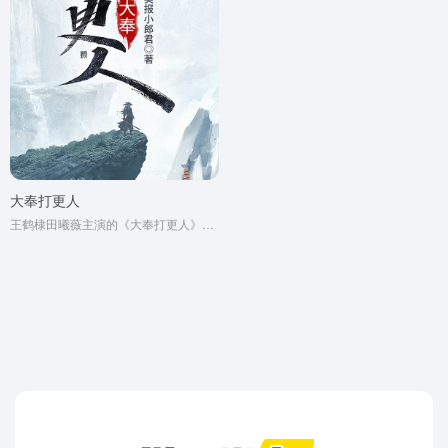
大奉打更人
王鹤棣田曦薇主演的《大奉打更人》同名网络原著小说