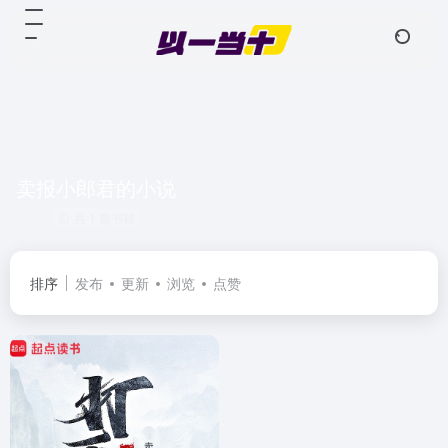
卖报小郎君的小说
共 1 篇书籍
排序
发布
更新
浏览
点赞