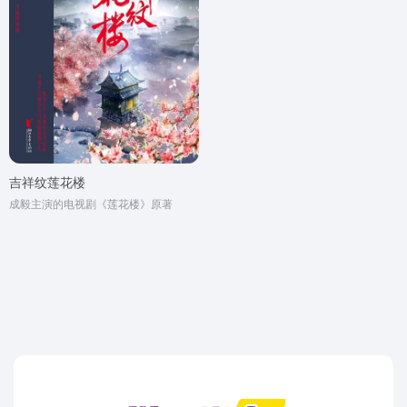
吉祥纹莲花楼
成毅主演的电视剧《莲花楼》原著