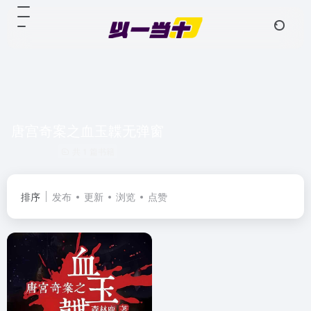
唐宫奇案之血玉韘无弹窗
共 1 篇书籍
排序
发布
更新
浏览
点赞