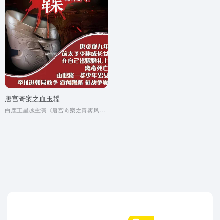
唐宫奇案之血玉韘
白鹿王星越主演《唐宫奇案之青雾风鸣》原著小说