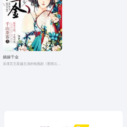
嫡嫁千金
吴谨言王星越主演的电视剧《墨雨云间》原著小说