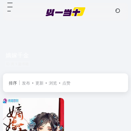
嫡嫁千金
共 1 篇书籍
排序
发布
更新
浏览
点赞