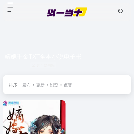
嫡嫁千金TXT全本小说电子书
共 1 篇书籍
排序
发布
更新
浏览
点赞