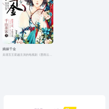
嫡嫁千金
吴谨言王星越主演的电视剧《墨雨云间》原著小说