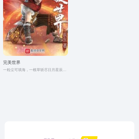
完美世界
一粒尘可填海，一根草斩尽日月星辰，弹指间天翻地覆。群雄并起，万族林立，诸圣争霸，乱天动地。问苍茫大地，谁主沉浮？！一个少年从大荒中走出，一切从这里开始…