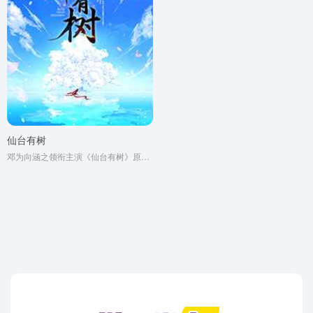
仙台有树
邓为向涵之领衔主演《仙台有树》原著同名小说