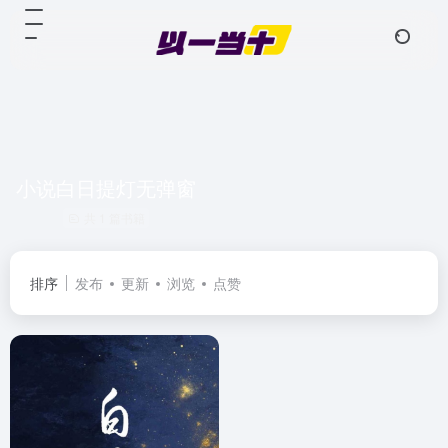
小说白日提灯无弹窗
共 1 篇书籍
排序
发布
更新
浏览
点赞