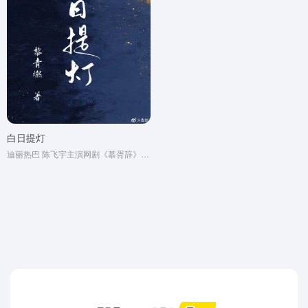
白日提灯
迪丽热巴 陈飞宇主演网剧《慕胥辞》原著小说