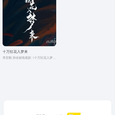
十万狂花入梦来
李宏毅 孙珍妮电视剧《十万狂花入梦来》原著小说