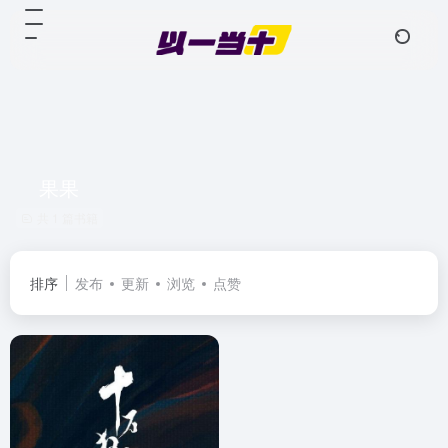
果果
共 1 篇书籍
排序
发布
更新
浏览
点赞