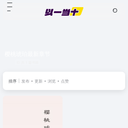
樱桃琥珀最新章节
共 1 篇书籍
排序
发布
更新
浏览
点赞