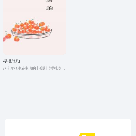
樱桃琥珀
赵今麦张凌赫主演的电视剧《樱桃琥珀》原著小说