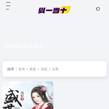
盛世嫡妃全文阅读
共 1 篇书籍
排序
发布
更新
浏览
点赞