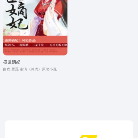
盛世嫡妃
白鹿 丞磊 主演《莫离》原著小说