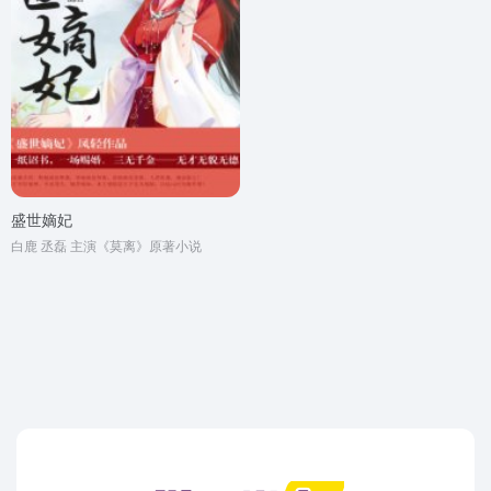
盛世嫡妃
白鹿 丞磊 主演《莫离》原著小说