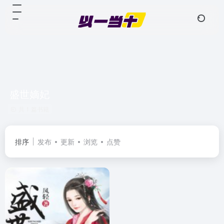
盛世嫡妃
共 1 篇书籍
排序
发布
更新
浏览
点赞