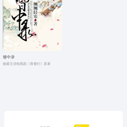
簪中录
杨紫主演电视剧《青簪行》原著