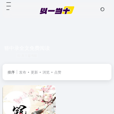
簪中录全文免费阅读
共 1 篇书籍
排序
发布
更新
浏览
点赞