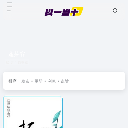
蓬莱客
共 1 篇书籍
排序
发布
更新
浏览
点赞