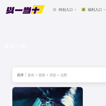
特别入口
福利入口
诛仙小说
共 1 篇书籍
排序
发布
更新
浏览
点赞