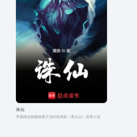
诛仙
李易峰赵丽颖杨紫主演的电视剧《青云志》原著小说