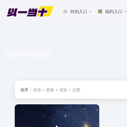
特别入口
福利入口
迪丽热巴慕胥辞
共 1 篇书籍
排序
发布
更新
浏览
点赞