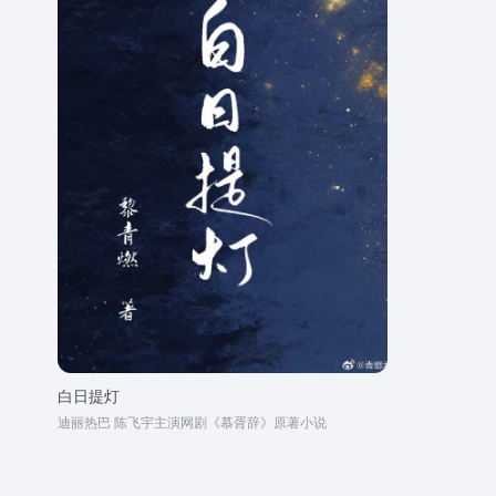
白日提灯
迪丽热巴 陈飞宇主演网剧《慕胥辞》原著小说