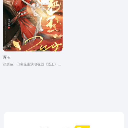
逐玉
张凌赫、田曦薇主演电视剧《逐玉》原著小说