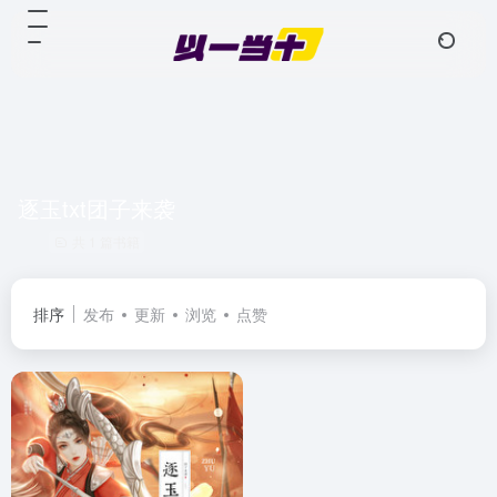
逐玉txt团子来袭
共 1 篇书籍
排序
发布
更新
浏览
点赞