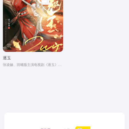
逐玉
张凌赫、田曦薇主演电视剧《逐玉》原著小说