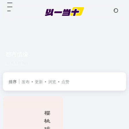
都市情缘
共 1 篇书籍
排序
发布
更新
浏览
点赞