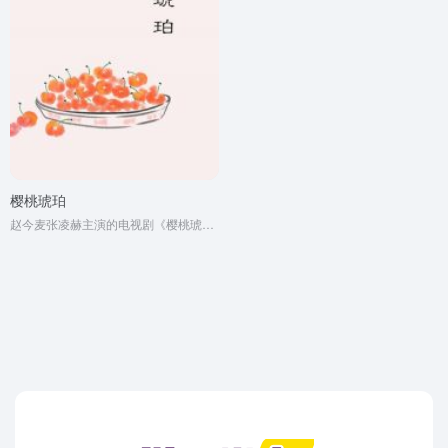
樱桃琥珀
赵今麦张凌赫主演的电视剧《樱桃琥珀》原著小说