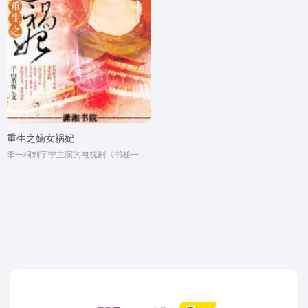
重生之嫡女祸妃
李一桐刘宇宁主演的电视剧《书卷一梦》原著小说