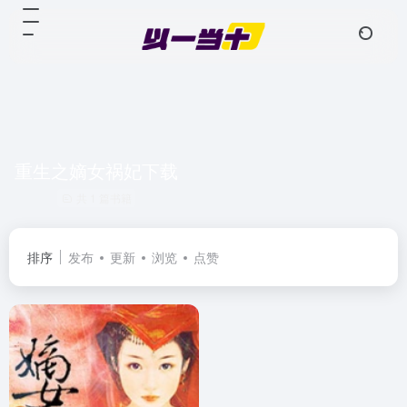
重生之嫡女祸妃下载
共 1 篇书籍
排序
发布
更新
浏览
点赞