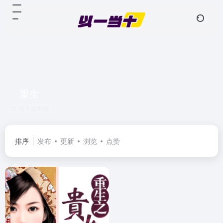
重生
共 1 篇书籍
排序
发布
更新
浏览
点赞