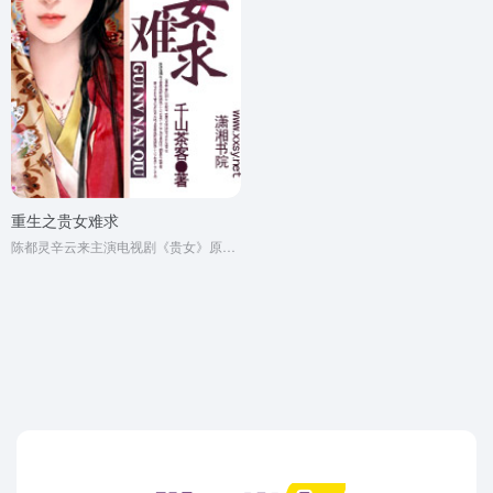
重生之贵女难求
陈都灵辛云来主演电视剧《贵女》原著小说