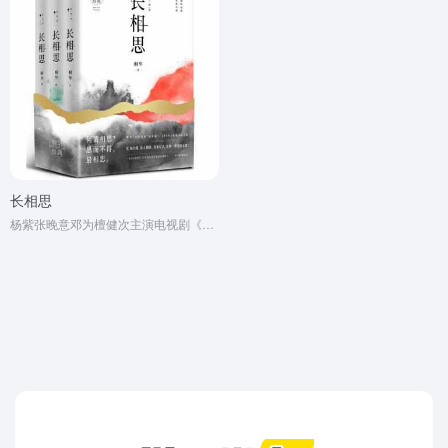
长相思
杨紫张晚意邓为檀健次主演电视剧《长相思》同名原著小说