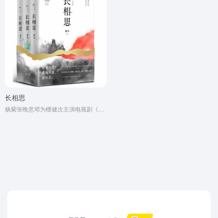
长相思
杨紫张晚意邓为檀健次主演电视剧《长相思》同名原著小说