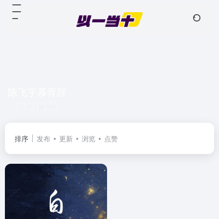
陈飞宇慕胥辞
共 1 篇书籍
排序
发布
更新
浏览
点赞