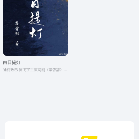
白日提灯
迪丽热巴 陈飞宇主演网剧《慕胥辞》原著小说