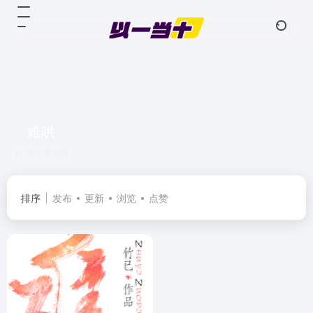
难哄
共 1 篇书籍
排序
发布
更新
浏览
点赞