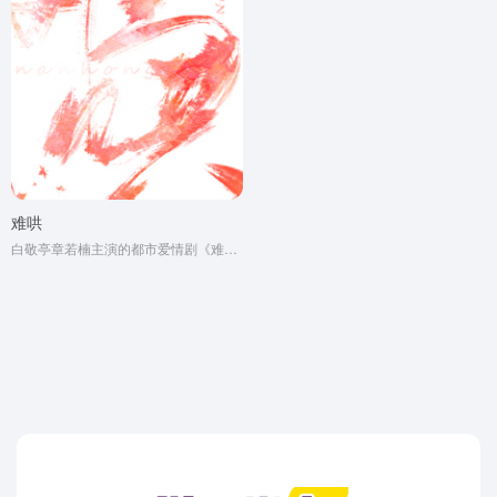
难哄
白敬亭章若楠主演的都市爱情剧《难哄》原著小说