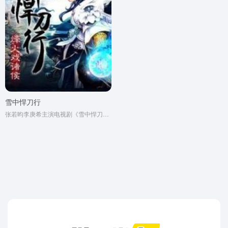
雪中悍刀行
张若昀李庚希主演电视剧《雪中悍刀行》原著小说