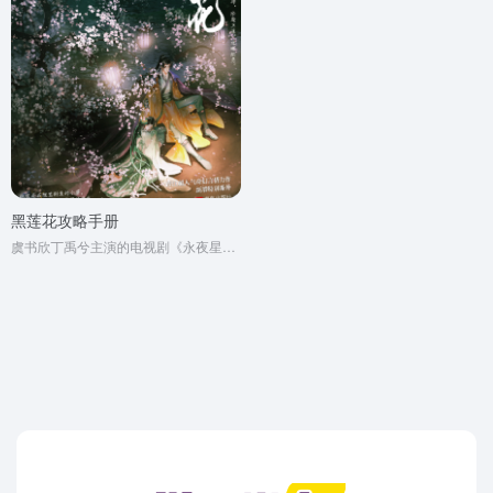
黑莲花攻略手册
虞书欣丁禹兮主演的电视剧《永夜星河》原著小说