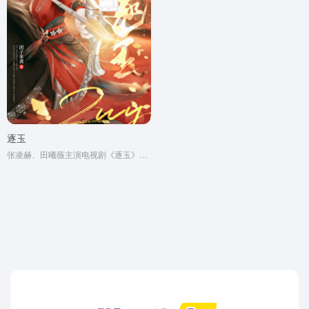
逐玉
张凌赫、田曦薇主演电视剧《逐玉》原著小说