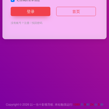
登录
首页
没有账号？
注册
/
找回密码
Copyright © 2026
以一当十影视导航
本站勉强运行:
1089
天
9
时
24
分
5
秒