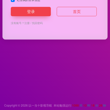
登录
首页
没有账号？
注册
/
找回密码
Copyright © 2026
以一当十影视导航
本站勉强运行:
1088
天
10
时
18
分
26
秒