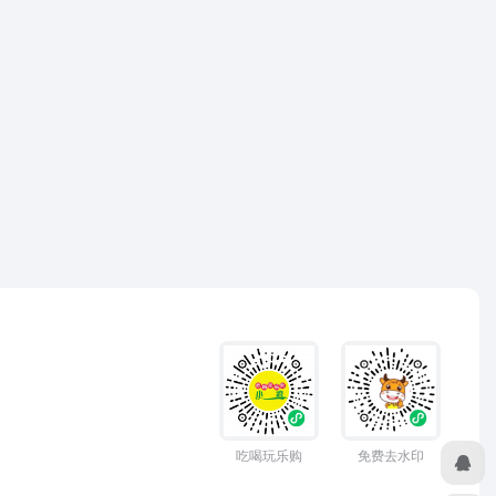
吃喝玩乐购
免费去水印