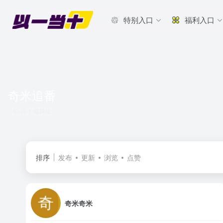
特别入口
福利入口
奇米追番
共 1 篇网址
排序
发布
更新
浏览
点赞
奇米奇米