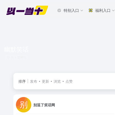
特别入口
福利入口
幽默笑话
共 1 篇网址
排序
发布
更新
浏览
点赞
别逗了笑话网