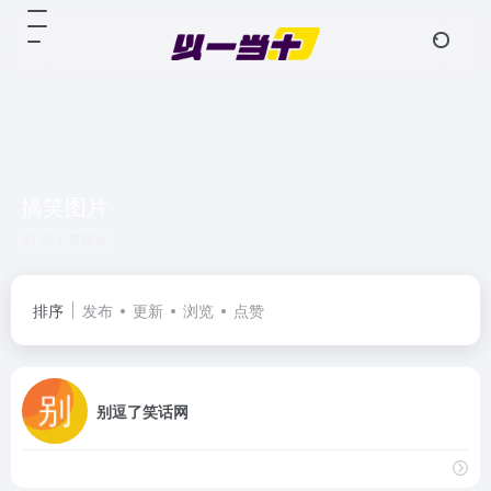
搞笑图片
共 1 篇网址
排序
发布
更新
浏览
点赞
别逗了笑话网