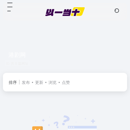
港剧网
共 0 篇网址
排序
发布
更新
浏览
点赞