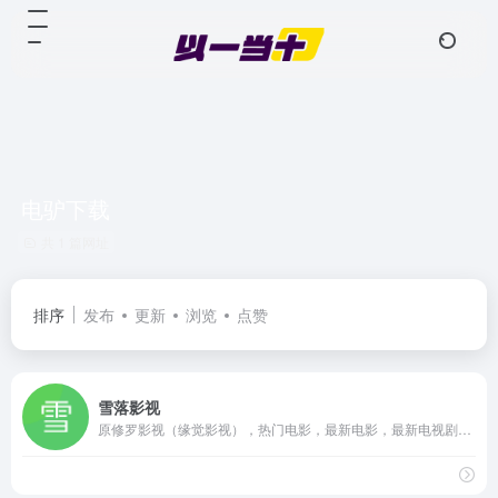
电驴下载
共 1 篇网址
排序
发布
更新
浏览
点赞
雪落影视
原修罗影视（缘觉影视），热门电影，最新电影，最新电视剧，免费下载，迅雷下载，磁力下载，电驴下载，超清原画免费在线观看!